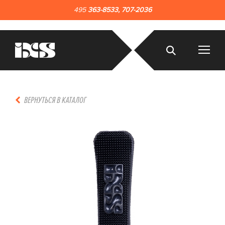
495
363-8533
,
707-2036
ВЕРНУТЬСЯ В КАТАЛОГ