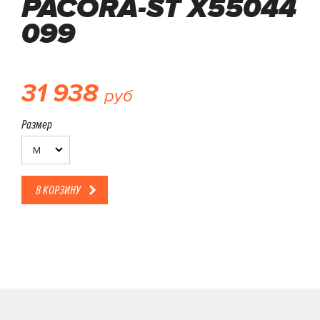
PACORA-ST X55044
099
31 938
руб
Размер
M
В КОРЗИНУ