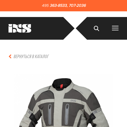
495
363-8533
,
707-2036
ВЕРНУТЬСЯ В КАТАЛОГ