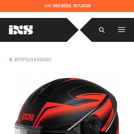
495
363-8533
,
707-2036
ВЕРНУТЬСЯ В КАТАЛОГ